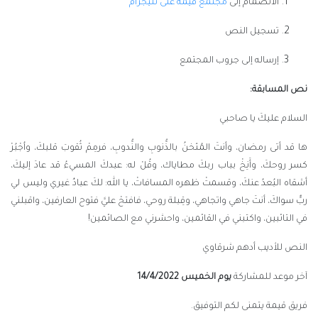
الانضمام إلى
مجتمع قيمة على تليجرام
تسجيل النص
إرساله إلى جروب المجتمع
نص المسابقة:
السلام عليكَ يا صاحبي
ها قد أتى رمضان، وأنتَ المُثخنُ بالذُّنوبِ والنُّدوبِ، فرمِمْ ثُقوبَ قلبكَ، واُجْبُرْ
كسر روحكَ، وأَنِخْ بباب ربكَ مطاياك، وقُلْ له: عبدكَ المسيءُ قد عادَ إليكَ،
أشقاه البُعدُ عنكَ، وقسمتْ ظهره المسافاتْ، يا الله: لكَ عبادٌ غيري وليس لي
ربٌّ سواكَ، أنتَ جاهي واتجاهي، وقِبلة روحي، فافتحْ عليَّ فتوح العارفين، واقبلني
في التائبين، واكتبني في القائمين، واحشرني مع الصائمين!
النص للأديب أدهم شرقاوي
آخر موعد للمشاركة
يوم الخميس 14/4/2022
فريق قيمة يتمنى لكم التوفيق.