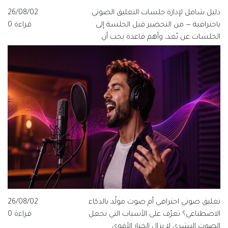
دليل شامل لإدارة جلسات التعليق الصوتي
26/08/02
باحترافية — من التحضير قبل الجلسة إلى
قراءة 0
الجلسات عن بُعد، وأهم قاعدة يجب أن
يعرفها كل مخرج ومنتج وفنان صوت.
تعليق صوتي احترافي أم صوت مولّد بالذكاء
26/08/02
الاصطناعي؟ تعرّف على الأسباب التي تجعل
قراءة 0
الصوت البشري لا يزال الخيار الأقوى