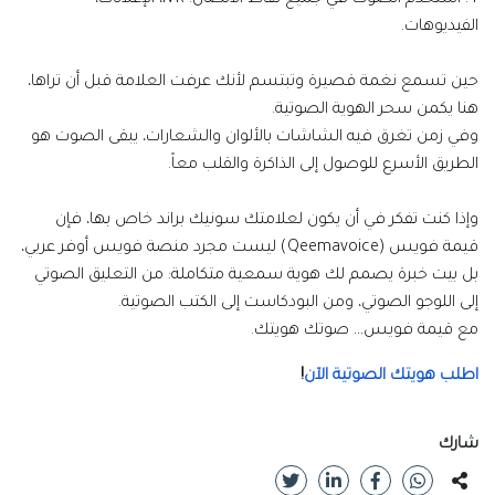
4. استخدم الصوت في جميع نقاط الاتصال: IVR، الإعلانات،
الفيديوهات.
حين تسمع نغمة قصيرة وتبتسم لأنك عرفت العلامة قبل أن تراها،
هنا يكمن سحر الهوية الصوتية.
وفي زمن تغرق فيه الشاشات بالألوان والشعارات، يبقى الصوت هو
الطريق الأسرع للوصول إلى الذاكرة والقلب معاً.
وإذا كنت تفكر في أن يكون لعلامتك سونيك براند خاص بها، فإن
قيمة فويس (Qeemavoice) ليست مجرد منصة فويس أوفر عربي،
بل بيت خبرة يصمم لك هوية سمعية متكاملة: من التعليق الصوتي
إلى اللوجو الصوتي، ومن البودكاست إلى الكتب الصوتية.
مع قيمة فويس… صوتك هويتك.
اطلب هويتك الصوتية الآن
!
شارك