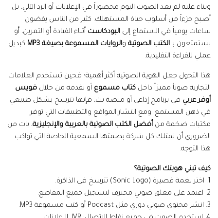
وبناء عليه لم يعد الصوت اليوم محصوراً في الإعلانات أو الرد الآلي، بل
أصبح جزءاً من أسلوب حياة المستهلك. كثير من الناس يقضون
ساعات يومياً في الاستماع إلى
البودكاست
أثناء القيادة أو التمرين، أو
يستمتعون بـ
الكتب الصوتية
و
الروايات المسموعة بصيغة MP3
كبديل
عملي للقراءة التقليدية.
هذا التحول جعل الهوية الصوتية أكثر أهمية؛ فحين تستخدم العلامات
التجارية صوتاً مميزاً داخل
كتاب مسموع
أو تقدمه من خلال
فويس
أوفر عربي
في برنامج إذاعي أو منصة بث، فإنها تترسخ بشكل طبيعي
في ذهن المستمع. ومع انتشار المواقع والتطبيقات التي توفر
مكتبات ضخمة من
أفضل الكتب الصوتية بالعربية والإنجليزية
، بات من
الضروري أن تمتلك كل شركة بصمتها السمعية الخاصة التي تواكب
هذا التوجه.
كيف تبني هويتك الصوتية؟
1. اختر نغمة قصيرة (Sonic Logo) تترسخ في الذاكرة.
2. اعتمد على معلق صوتي محترف لتسجيل جميع المقاطع.
3. انشر محتوى صوتي دوري مثل Podcast أو كتب مسموعة MP3.