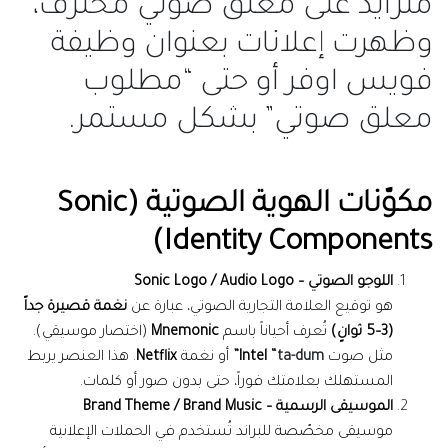
متزايد على معلق صوتي محترف،
وظهرت إعلانات بعنوان وظيفة
فويس اوفر أو حتى “مطلوب
معلق صوتي” بشكل مستمر.
مكوّنات الهوية الصوتية (Sonic
Identity Components)
اللوجو الصوتي – Sonic Logo / Audio Logo
هو توقيع العلامة التجارية الصوتي، عبارة عن
نغمة قصيرة جداً
(3–5 ثوانٍ)
تُعرف أحياناً باسم
Mnemonic
(اختصار موسيقي).
مثل صوت
ta-dum
Intel “
”
أو نغمة
Netflix
. هذا العنصر يربط
المستهلك بعلامتك فوراً، حتى بدون صور أو كلمات.
الموسيقى الرسمية – Brand Theme / Brand Music
موسيقى مخصّصة للبراند تُستخدم في الحملات الإعلانية