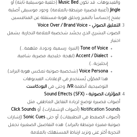
والفيديوهات. قد تكون
Music Bed
(خلفية موسيقية ثابتة) أو
Jingle
(أغنية قصيرة مرتبطة بالعلامة). وجود موسيقى أصلية
يمنح إحساساً بالتميز ويخلق هوية مستقلة عن المنافسين.
التعليق الصوتي – Voice Over / Brand Voice
الصوت البشري الذي يجسّد شخصية العلامة التجارية. يشمل
اختيار:
Tone of Voice
(النبرة: رسمية، ودودة، ملهمة…).
Accent / Dialect
(لهجة: خليجية، مصرية، شامية،
إنجليزية…).
Voice Persona
(شخصية صوتية تعكس هوية البراند).
هذا المكوّن يُستخدم في الإعلانات، الفيديوهات
التوضيحية، أنظمة
IVR
، وحتى في
البودكاست
.
المؤثرات الصوتية – Sound Effects (SFX)
أصوات قصيرة توضع لزيادة التفاعل العاطفي، مثل
Notification Sounds
(أصوات الإشعارات)، أو
Click Sounds
(أصوات الضغط في التطبيقات)، أو حتى
Sonic Cues
(إشارات
صوتية مميزة مرتبطة بالبراند). هذه التفاصيل الصغيرة تجعل
التجربة أكثر غنى وتزيد ارتباط المستهلك بالعلامة.