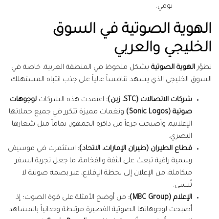
يومي.
الهوية الصوتية في السوق
الخليجي والعربي
تطوّر
الهوية الصوتية
بشكل ملحوظ في المنطقة العربية، خاصة في
السوق الخليجي الذي يشهد تنافساً عالياً على جذب انتباه المستهلك:
شركات الاتصالات (STC، زين):
اعتمدت هذه الشركات
لوجوهات
صوتية (Sonic Logos)
ونغمات مميزة تتكرر في جميع حملاتها
الإعلانية، وأصبحت جزءاً من ذاكرة الجمهور، تماماً مثل شعارها
البصري.
قطاع الطيران (طيران الإمارات، الاتحاد):
استثمرت في موسيقى
رسمية راقية تبعث على الثقة والفخامة، ما جعل تجربة السفر
متكاملة، من الإعلان إلى لحظة الإقلاع، عبر بصمة صوتية لا
تُنسى.
الإعلام (MBC Group):
من أوضح الأمثلة على قوة الصوت؛ إذ
أصبحت لوجوهاتها الصوتية القصيرة مرتبطة وجدانياً بالمشاهد