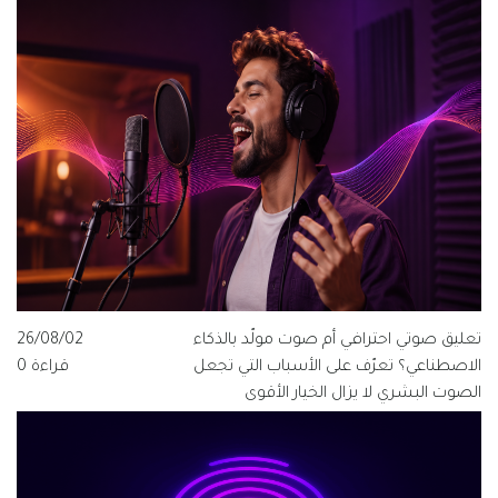
يعرفها كل مخرج ومنتج وفنان صوت.
تعليق صوتي احترافي أم صوت مولّد بالذكاء
26/08/02
الاصطناعي؟ تعرّف على الأسباب التي تجعل
قراءة 0
الصوت البشري لا يزال الخيار الأقوى
للعلامات التجارية الناطقة بالعربية، ولماذا
تتبنى قيمة فويس شعار "الصوت الذي
يفهم العربية".