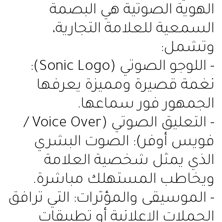
الهوية الصوتية هي البصمة
السمعية للعلامة التجارية،
وتشمل:
- اللوجو الصوتي (Sonic Logo):
نغمة قصيرة ومميزة يعرفها
الجمهور فور سماعها.
- التعليق الصوتي (Voice Over /
فويس أوفر): الصوت البشري
الذي يمثل شخصية العلامة
ويخاطب المستهلك مباشرة.
- الموسيقى والمؤثرات: التي ترافق
الحملات الإعلانية أو تطبيقات