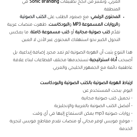
العربي، وتُعتبر من أنجح تطبيقات
Sonic Branding
في
المنطقة.
المحتوى الرقمي:
مع صعود الطلب على
الكتب الصوتية
و
الروايات المسموعة MP3
و
البودكاست
، ظهرت منصات عربية
تقدّم
كتب صوتية مجانية
أو
كتب مسموعة كاملة
، ما يعكس
التحول الكبير نحو استهلاك المحتوى عبر الأذن لا العين.
هذا التنوع يثبت أن الهوية الصوتية لم تعد مجرد إضافة إبداعية، بل
أصبحت
أداة استراتيجية
تستخدمها مختلف القطاعات لبناء علاقة
عاطفية دائمة مع الجمهور الخليجي والعربي.
ارتباط الهوية الصوتية بالكتب الصوتية والبودكاست
اليوم، يبحث المستخدم عن:
- تحميل كتب صوتية مجانية.
- أفضل الكتب الصوتية بالعربية والإنجليزية.
- روايات صوتيه mp3 يمكن الاستماع إليها في أي وقت.
- موقع فويس اوفر مجاني أو منصات تقدم مقاطع فويس لتجربة
الخدمة.