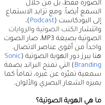
الصورة فقط، بل من خلال
السمع أيضاً. ومع تزايد الاستماع
إلى البودكاست (
Podcast
)،
وانتشار
الكتب الصوتية والروايات
ا
لصوتية بصيغة MP3، صار الصوت
واحداً من أقوى عناصر الاتصال.
هنا يبرز دور الهوية الصوتية (
Sonic
Branding
) التي تمنح البراند بصمة
سمعية تميّزه عن غيره، تماماً كما
يميزه الشعار البصري والألوان.
ما هي الهوية الصوتية؟