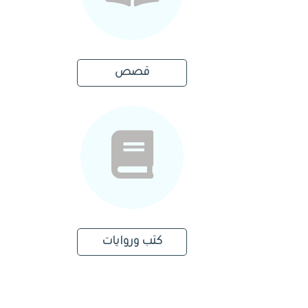
قصص
كتب وروايات