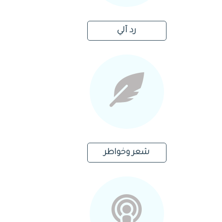
رد آلي
شعر وخواطر