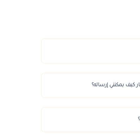
ر كيف يمكنني إرساله؟