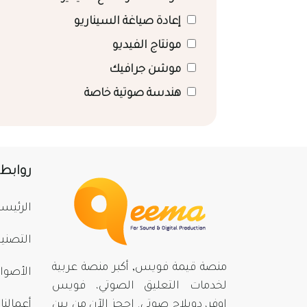
إعادة صياغة السيناريو
مونتاج الفيديو
موشن جرافيك
هندسة صوتية خاصة
روابط
الرئيسي
التصني
منصة قيمة فويس, أكبر منصة عربية
الأصوا
لخدمات التعليق الصوتي، فويس
اوفر، دوبلاج صوتي. احجز الآن من بينِ
أعمالنا