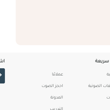
 سريعة
اشت
ة
عملائنا
فات الصوتية
احجز الصوت
ت
المدونة
التدريب