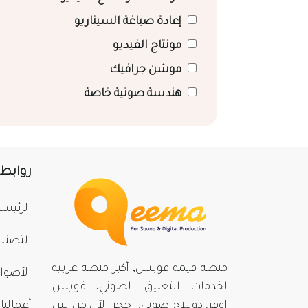
إعادة صياغة السيناريو
مونتاج الفيديو
موشن جرافيك
هندسة صوتية خاصة
روابط
الرئيسي
التصني
منصة قيمة فويس, أكبر منصة عربية
الأصوا
لخدمات التعليق الصوتي، فويس
اوفر، دوبلاج صوتي. احجز الآن من بينِ
أعمالنا