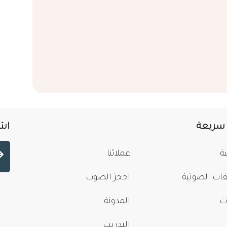
 سريعة
اشت
ة
عملائنا
فات الصوتية
احجز الصوت
ت
المدونة
التدريب